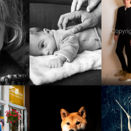
ID D.
JA