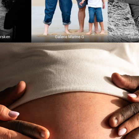
ersken
Galerie Marine G
Galeri