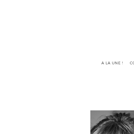
A LA UNE !
C