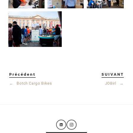
Précédent
SUIVANT
←
Botch Cargo Bikes
JOBirl
→